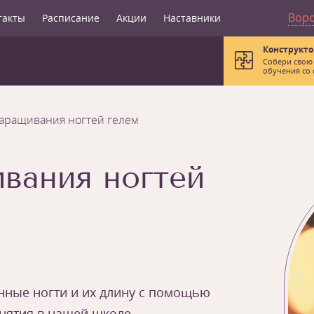
Вор
такты
Расписание
Акции
Наставники
Конструкто
Собери свою
обучения со 
аращивания ногтей гелем
вания ногтей
нные ногти и их длину с помощью
анятия в нашей школе