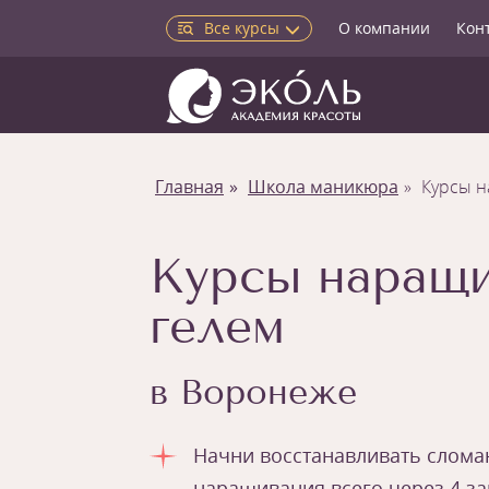
Все курсы
О компании
Кон
Главная
Школа маникюра
Курсы н
Курсы наращи
гелем
в Воронеже
Начни восстанавливать слома
наращивания всего через 4 з