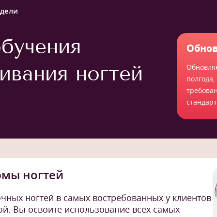
едели
бучения
Обнов
ивания ногтей
Обновля
полгода,
требова
стандар
рмы ногтей
очных ногтей в самых востребованных у клиентов
ой. Вы освоите использование всех самых