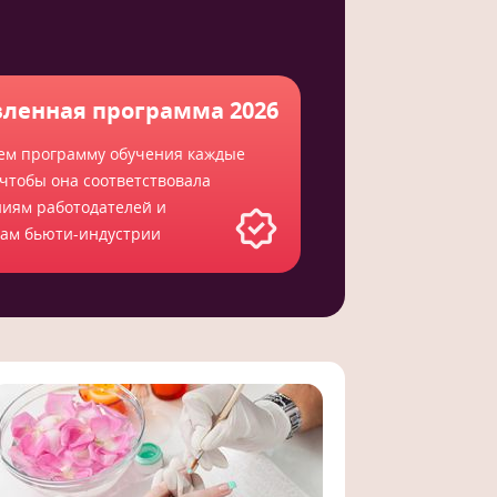
ленная программа 2026
ем программу обучения каждые
 чтобы она соответствовала
ниям работодателей и
там бьюти-индустрии